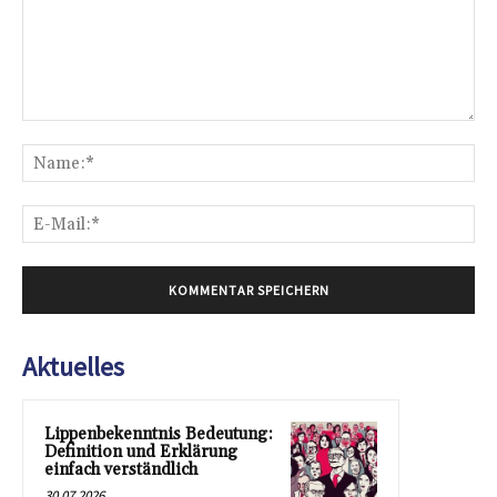
Kommentar:
Na
E-
Mai
Aktuelles
Lippenbekenntnis Bedeutung:
Definition und Erklärung
einfach verständlich
30.07.2026