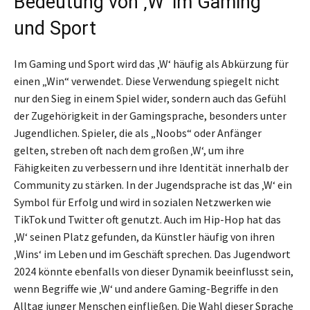
Bedeutung von ‚W‘ im Gaming
und Sport
Im Gaming und Sport wird das ‚W‘ häufig als Abkürzung für
einen „Win“ verwendet. Diese Verwendung spiegelt nicht
nur den Sieg in einem Spiel wider, sondern auch das Gefühl
der Zugehörigkeit in der Gamingsprache, besonders unter
Jugendlichen. Spieler, die als „Noobs“ oder Anfänger
gelten, streben oft nach dem großen ‚W‘, um ihre
Fähigkeiten zu verbessern und ihre Identität innerhalb der
Community zu stärken. In der Jugendsprache ist das ‚W‘ ein
Symbol für Erfolg und wird in sozialen Netzwerken wie
TikTok und Twitter oft genutzt. Auch im Hip-Hop hat das
‚W‘ seinen Platz gefunden, da Künstler häufig von ihren
‚Wins‘ im Leben und im Geschäft sprechen. Das Jugendwort
2024 könnte ebenfalls von dieser Dynamik beeinflusst sein,
wenn Begriffe wie ‚W‘ und andere Gaming-Begriffe in den
Alltag junger Menschen einfließen. Die Wahl dieser Sprache