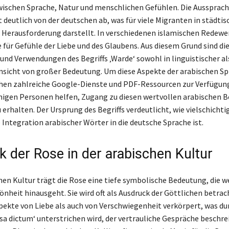
ischen Sprache, Natur und menschlichen Gefühlen. Die Aussprach
 deutlich von der deutschen ab, was für viele Migranten in städti
 Herausforderung darstellt. In verschiedenen islamischen Redew
 für Gefühle der Liebe und des Glaubens. Aus diesem Grund sind di
nd Verwendungen des Begriffs ‚Warde‘ sowohl in linguistischer als
insicht von großer Bedeutung. Um diese Aspekte der arabischen Sp
ehen zahlreiche Google-Dienste und PDF-Ressourcen zur Verfügung
igen Personen helfen, Zugang zu diesen wertvollen arabischen B
erhalten. Der Ursprung des Begriffs verdeutlicht, wie vielschichti
 Integration arabischer Wörter in die deutsche Sprache ist.
k der Rose in der arabischen Kultur
hen Kultur trägt die Rose eine tiefe symbolische Bedeutung, die we
nheit hinausgeht. Sie wird oft als Ausdruck der Göttlichen betrach
pekte von Liebe als auch von Verschwiegenheit verkörpert, was du
osa dictum‘ unterstrichen wird, der vertrauliche Gespräche beschre