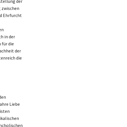
rstellung der
g zwischen
nd Ehrfurcht
en
h in der
 für die
achheit der
tenreich die
den
ahre Liebe
isten
ikalischen
ancholischen