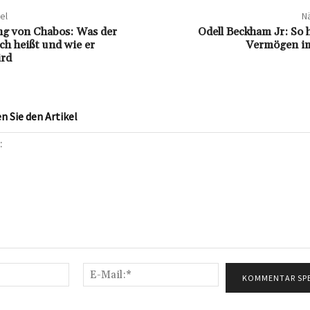
el
Nä
ng von Chabos: Was der
Odell Beckham Jr: So h
ich heißt und wie er
Vermögen im
ird
 Sie den Artikel
Name:*
E-
Mail:*