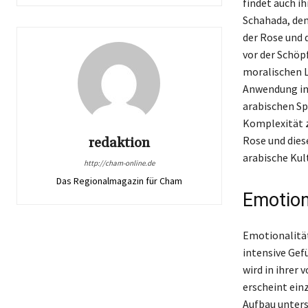
findet auch ih
Schahada, dem
der Rose und d
vor der Schöp
moralischen L
Anwendung im 
arabischen Spr
Komplexität z
Rose und diese
redaktion
arabische Kult
http://cham-online.de
Das Regionalmagazin für Cham
Emotion
Emotionalität
intensive Gef
wird in ihrer
erscheint ein
Aufbau unters