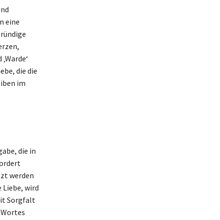
und
n eine
gründige
erzen,
d ‚Warde‘
ebe, die die
eiben im
abe, die in
fordert
tzt werden
 Liebe, wird
it Sorgfalt
s Wortes