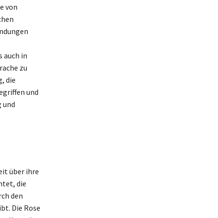
e von
schen
endungen
e
 auch in
rache zu
, die
egriffen und
g und
it über ihre
tet, die
rch den
ibt. Die Rose