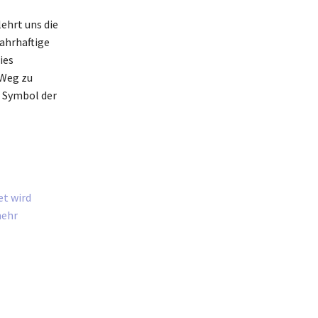
ehrt uns die
wahrhaftige
ies
 Weg zu
n Symbol der
et wird
mehr