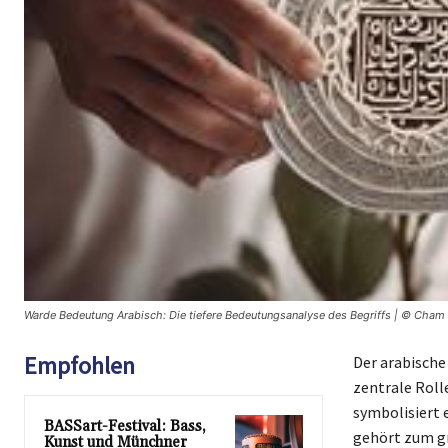
Warde Bedeutung Arabisch: Die tiefere Bedeutungsanalyse des Begriffs | © Cham 
Empfohlen
Der arabische
zentrale Rolle
symbolisiert 
BASSart-Festival: Bass,
gehört zum gr
Kunst und Münchner