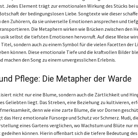
t. Jedes Element trägt zur emotionalen Wirkung des Stücks bei 
 Botschaft der bedingungslosen Liebe. Songtexte wie dieser schaffe
 den Zuhörern, da sie universelle Emotionen ansprechen und tief
ransportieren. Die Metaphern wirken wie Brücken zwischen den H
usik selbst die tiefsten Emotionen hervorruft. Auf diese Weise wir
Titel, sondern auch zu einem Symbol für die vielen Facetten der Li
ben können. Diese emotionale Tiefe und die kraftvollen Bilder bl
d machen den Song zu einem unvergesslichen Erlebnis.
und Pflege: Die Metapher der Warde
siert nicht nur eine Blume, sondern auch die Zärtlichkeit und Hing
es Geliebten liegt. Das Streben, eine Beziehung zu kultivieren, er
fmerksamkeit, denn wie eine zarte Blume, die vor Dornen geschü
t das Herz emotionale Fürsorge und Schutz vor Schmerz. Mudi, die
orstellung eines Gartens verglichen, wo Wachstum und Blüte nur m
 gedeihen können. Hierin offenbart sich die tiefere Bedeutung de