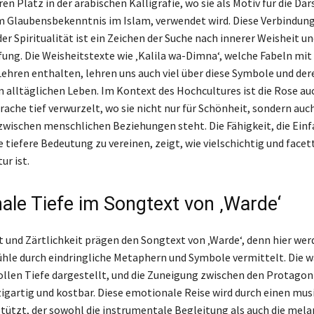
ren Platz in der arabischen Kalligrafie, wo sie als Motiv für die Da
 Glaubensbekenntnis im Islam, verwendet wird. Diese Verbindun
er Spiritualität ist ein Zeichen der Suche nach innerer Weisheit u
fung. Die Weisheitstexte wie ‚Kalila wa-Dimna‘, welche Fabeln mit
ehren enthalten, lehren uns auch viel über diese Symbole und der
alltäglichen Leben. Im Kontext des Hochcultures ist die Rose auc
ache tief verwurzelt, wo sie nicht nur für Schönheit, sondern auch
wischen menschlichen Beziehungen steht. Die Fähigkeit, die Einf
 tiefere Bedeutung zu vereinen, zeigt, wie vielschichtig und facet
ur ist.
ale Tiefe im Songtext von ‚Warde‘
 und Zärtlichkeit prägen den Songtext von ‚Warde‘, denn hier wer
ühle durch eindringliche Metaphern und Symbole vermittelt. Die w
 vollen Tiefe dargestellt, und die Zuneigung zwischen den Protagon
zigartig und kostbar. Diese emotionale Reise wird durch einen mus
tützt, der sowohl die instrumentale Begleitung als auch die mel