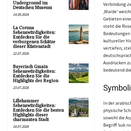
Underground im
Verbindung zw
Deutschen Museum
‚Warde‘ weicht
14.09.2024
Gebieten eine
steht die Rose
La Coruna
Sehenswürdigkeiten:
Bedeutungen u
Entdecken Sie die
kultureller H
verborgenen Schätze
dieser Küstenstadt
vertiefen, st
22.07.2026
deutschsprach
Ausdrücken zu 
Bayerisch Gmain
bedeutend die
Sehenswürdigkeiten:
Entdecken Sie die
Highlights der Region
Symboli
23.07.2026
Lillehammer
In der arabisc
Sehenswürdigkeiten:
physische Schö
Entdecken Sie die besten
Highlights dieser
sowohl die As
charmanten Stadt
Begriff ’sub r
18.07.2026