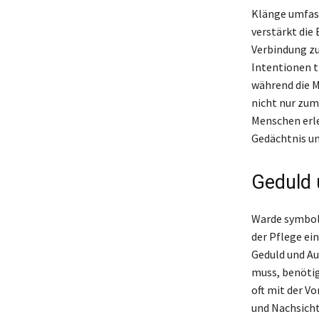
Klänge umfass
verstärkt die
Verbindung zu
Intentionen t
während die M
nicht nur zum 
Menschen erle
Gedächtnis un
Geduld 
Warde symboli
der Pflege ein
Geduld und Au
muss, benötig
oft mit der V
und Nachsicht