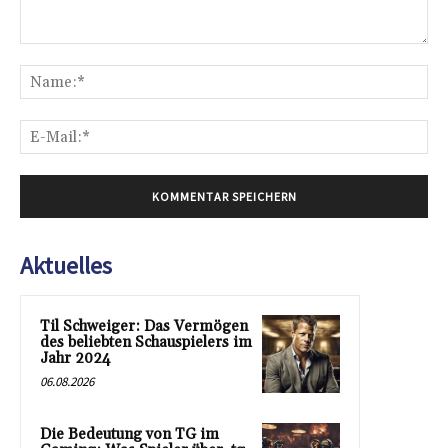
Kommentar:
Na
E-
Mai
Aktuelles
Til Schweiger: Das Vermögen
des beliebten Schauspielers im
Jahr 2024
06.08.2026
Die Bedeutung von TG im